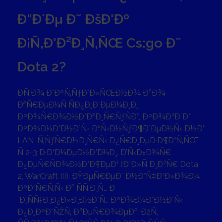
Ð“Ð´Ðµ Ð˜ ÐšÐ°Ðº
Ð¡Ñ‚Ð°Ð²Ð¸Ñ‚ÑŒ Cs:go Ð˜
Dota 2?
Ð­Ñ‚Ð¾ Ð°ÐºÑ‚ÑƒÐ°Ð»ÑŒÐ½Ð¾ Ð²Ð¾
Ð²Ñ€ÐµÐ¼Ñ ÑÐ¿Ð¸Ð´ÐµÐ¼Ð¸Ð¸
ÐºÐ¾Ñ€Ð¾Ð½Ð°Ð²Ð¸Ñ€ÑƒÑÐ°, ÐºÐ¾Ð³Ð´Ð°
ÐºÐ¾Ð¼Ð°Ð½Ð´Ñ‹ Ð²Ñ‹Ð½ÑƒÐ¶Ð´ÐµÐ½Ñ‹ Ð½Ð°
LAN-Ñ‚ÑƒÑ€Ð½Ð¸Ñ€Ñ‹ Ð¿Ñ€Ð¸ÐµÐ·Ð¶Ð°Ñ‚ÑŒ
Ñ 2-3 Ð·Ð°Ð¼ÐµÐ½Ð°Ð¼Ð¸. Ð’Ñ‹Ð±Ð¾Ñ€
Ð¿ÐµÑ€ÑÐ¾Ð½Ð°Ð¶ÐµÐ¹ (Ð´Ð»Ñ Ð¸Ð³Ñ€ Dota
2, WarCraft III). ÐŸÐµÑ€ÐµÐ´ Ð½Ð°Ñ‡Ð°Ð»Ð¾Ð¼
ÐºÐ°Ñ€Ñ‚Ñ‹ Ð² ÑÑ‚Ð¸Ñ… Ð
´Ð¸ÑÑ†Ð¸Ð¿Ð»Ð¸Ð½Ð°Ñ… ÐºÐ¾Ð¼Ð°Ð½Ð´Ñ‹
Ð¿Ð¸ÐºÐ°ÑŽÑ‚ Ð³ÐµÑ€Ð¾ÐµÐ². ÐžÑ‚