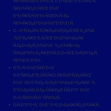
ÑÐ¾ÑÑ‚ÑÐ·Ð°Ð½Ð¸Ñ, Ð´Ð¾Ð±Ð°Ð²Ð»ÑÑŽÑ‚
Ñ€Ð¾ÑÐ¿Ð¸ÑÑŒ Ð½Ð°
Ð²Ð¸Ñ€Ñ‚ÑƒÐ°Ð»ÑŒÐ½Ñ‹Ðµ
ÑÐ¾Ñ€ÐµÐ²Ð½Ð¾Ð²Ð°Ð½Ð¸Ñ.
Ð—Ð°Ñ‚ÐµÐ¼ Ñ‚Ñ€ÐµÐ±ÑƒÐµÑ‚ÑÑ Ð¿Ð¾Ð
´Ñ‚Ð²ÐµÑ€Ð´Ð¸Ñ‚ÑŒ Ð½Ð¾Ð¼ÐµÑ€
Ñ‚ÐµÐ»ÐµÑ„Ð¾Ð½Ð°, Ð¿Ð¾ÑÐ»Ðµ
Ñ‡ÐµÐ³Ð¾ Ð¿Ñ€Ð¾Ñ„Ð¸Ð»ÑŒ Ð±ÑƒÐ´ÐµÑ‚
ÑÐ¾Ð·Ð´Ð°Ð½.
Ð”Ð»Ñ Ð½Ð°Ñ‡Ð°Ð»Ð°
Ð·Ð°Ñ€ÐµÐ³Ð¸ÑÑ‚Ñ€Ð¸Ñ€ÑƒÐ¹Ñ‚ÐµÑÑŒ
Ð½Ð° ÑÐ°Ð¹Ñ‚Ðµ Ð±ÑƒÐºÐ¼ÐµÐºÐµÑ€Ð° Ð¸
Ð²Ð½ÐµÑÐ¸Ñ‚Ðµ ÑÑ€ÐµÐ´ÑÑ‚Ð²Ð° Ð½Ð°
Ð»Ð¸Ñ‡Ð½Ñ‹Ð¹ ÑÑ‡ÐµÑ‚.
Ð¡Ñ‚Ð°Ð²ÐºÐ¸ Ð½Ð° ÐºÐ¸Ð±ÐµÑ€ÑÐ¿Ð¾Ñ€Ñ‚