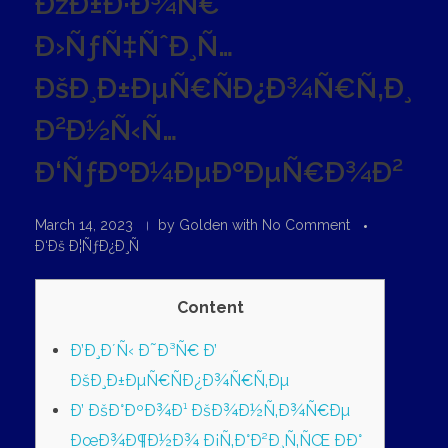
ÐžÐ±Ð·Ð¾Ñ€
Ð›ÑƒÑ‡ÑˆÐ¸Ñ…
ÐšÐ¸Ð±ÐµÑ€ÑÐ¿Ð¾Ñ€Ñ‚Ð¸
Ð²Ð½Ñ‹Ñ…
Ð‘ÑƒÐºÐ¼ÐµÐºÐµÑ€Ð¾Ð²
March 14, 2023
by
Golden
with
No Comment
Ð‘Ðš Ð¦ÑƒÐ¿Ð¸Ñ
Content
Ð’Ð¸Ð´Ñ‹ Ð˜Ð³Ñ€ Ð’
ÐšÐ¸Ð±ÐµÑ€ÑÐ¿Ð¾Ñ€Ñ‚Ðµ
Ð’ ÐšÐ°ÐºÐ¾Ð¹ ÐšÐ¾Ð½Ñ‚Ð¾Ñ€Ðµ
ÐœÐ¾Ð¶Ð½Ð¾ Ð¡Ñ‚Ð°Ð²Ð¸Ñ‚ÑŒ ÐÐ°