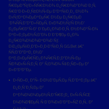
Ñ€ÐµÐ³ÑƒÐ»ÑÑ€Ð½Ð¾ Ð¿Ñ€Ð¾Ð²Ð¾Ð´Ð¸Ñ‚
Ñ€Ð°Ð·Ð»Ð¸Ñ‡Ð½Ñ‹Ðµ Ð°ÐºÑ†Ð¸Ð¸, Ð½Ð¾
Ð±ÑƒÐºÐ¼ÐµÐºÐµÑ€ Ð½Ðµ Ð¿Ñ€ÐµÐ
´Ð¾ÑÑ‚Ð°Ð²Ð»ÑÐµÑ‚ Ð±Ð¾Ð½ÑƒÑ Ð½Ð°
Ð¿ÐµÑ€Ð²Ñ‹Ð¹ Ð´ÐµÐ¿Ð¾Ð·Ð¸Ñ‚ Ð½Ð¾Ð²Ñ‹Ð¼
ÐºÐ»Ð¸ÐµÐ½Ñ‚Ð°Ð¼ Ð´Ð°Ð¶Ðµ Ð¿Ð¾
Ð¿Ñ€Ð¾Ð¼Ð¾ÐºÐ¾Ð´Ñƒ.
Ð¡Ð¿ÐµÑ†Ð¸Ð°Ð»Ð¸Ð·Ð°Ñ†Ð¸Ñ GG.Bet â€”
ÑÑ‚Ð°Ð²ÐºÐ¸ Ð½Ð°
ÐºÐ¸Ð±ÐµÑ€ÑÐ¿Ð¾Ñ€Ñ‚Ð¸Ð²Ð½Ñ‹Ðµ
ÑÐ¾Ð±Ñ‹Ñ‚Ð¸Ñ, Ð² Ñ‚Ð¾Ð¼ Ñ‡Ð¸ÑÐ»Ðµ Ð²
Ð»Ð°Ð¹Ð²Ðµ.
Ð•ÑÐ»Ð¸ Ð²Ñ‹ Ð·Ð½Ð°ÐµÑ‚Ðµ Ñ‚Ð°ÐºÐ¸Ðµ â€”
Ð¿Ð¸ÑˆÐ¸Ñ‚Ðµ Ð²
ÐºÐ¾Ð¼Ð¼ÐµÐ½Ñ‚Ð°Ñ€Ð¸Ð¸, Ð±Ñ‹Ñ‚ÑŒ
Ð¼Ð¾Ð¶ÐµÑ‚ Ñ Ð´Ð¾Ð±Ð°Ð²Ð»ÑŽ Ð¸Ñ… Ð²