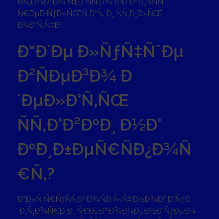
ÑÑ‚Ð¾Ð³Ð¾ Ñ‡Ð°ÑÑ‚Ð¾ Ð·Ð°Ð²Ð¸ÑÑÑ‚
Ñ€ÐµÐ·ÑƒÐ»ÑŒÑ‚Ð°Ñ‚ Ð¸ ÑÑ‚Ð¸Ð»ÑŒ
Ð¼Ð°Ñ‚Ñ‡Ð°.
Ð“Ð´Ðµ Ð»ÑƒÑ‡ÑˆÐµ
Ð²ÑÐµÐ³Ð¾ Ð
´ÐµÐ»Ð°Ñ‚ÑŒ
ÑÑ‚Ð°Ð²ÐºÐ¸ Ð½Ð°
ÐºÐ¸Ð±ÐµÑ€ÑÐ¿Ð¾Ñ
€Ñ‚?
Ð”Ð»Ñ Ñ€ÑƒÑÑÐºÐ¾ÑÐ·Ñ‹Ñ‡Ð½Ð¾Ð¹ Ð°ÑƒÐ
´Ð¸Ñ‚Ð¾Ñ€Ð¸Ð¸ Ñ€ÐµÐºÐ¾Ð¼ÐµÐ½Ð´ÑƒÐµÐ¼