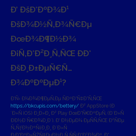
Ð’ ÐšÐ°ÐºÐ¾Ð¹
ÐšÐ¾Ð½Ñ‚Ð¾Ñ€Ðµ
ÐœÐ¾Ð¶Ð½Ð¾
Ð¡Ñ‚Ð°Ð²Ð¸Ñ‚ÑŒ ÐÐ°
ÐšÐ¸Ð±ÐµÑ€Ñ…
Ð¾ÐºÐºÐµÐ¹?
Ð’Ñ‹ Ð¼Ð¾Ð¶ÐµÑ‚Ðµ ÑÐºÐ°Ñ‡Ð°Ñ‚ÑŒ
https://bkcupis.com/bettery/
Ð² AppStore (Ð
´Ð»Ñ iOS) Ð¸Ð»Ð¸ Ð² Play ÐœÐ°Ñ€ÐºÐµÑ‚ (Ð´Ð»Ñ
ÐÐ½Ð´Ñ€Ð¾Ð¸Ð´). Ð’ Ð½ÐµÐ¼ ÐµÑÑ‚ÑŒ Ð²ÑÐµ
Ñ„ÑƒÐ½ÐºÑ†Ð¸Ð¸ Ð´Ð»Ñ
Ð·Ð°ÐºÐ»ÑŽÑ‡ÐµÐ½Ð¸Ñ ÑÑ‚Ð°Ð²Ð¾Ðº, Ð°