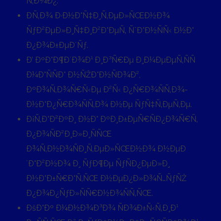
Ñ‚Ð¾Ð¿.
Ð­Ñ‚Ð¾ Ð·Ð½Ð°Ñ‡Ð¸Ñ‚ÐµÐ»ÑŒÐ½Ð¾
ÑƒÐ²ÐµÐ»Ð¸Ñ‡Ð¸Ð²Ð°ÐµÑ‚ ÑˆÐ°Ð½ÑÑ‹ Ð½Ð°
Ð¿Ð¾Ð±ÐµÐ´Ñƒ.
Ð’ ÐºÐ°Ð¶Ð´Ð¾Ð¹ Ð¸Ð³Ñ€Ðµ Ð¸Ð¼ÐµÐµÑ‚ÑÑ
Ð¼Ð°ÑÑÐ° Ð½ÑŽÐ°Ð½ÑÐ¾Ð²,
ÐºÐ¾Ñ‚Ð¾Ñ€Ñ‹Ðµ Ð²Ñ‹ Ð¿Ñ€Ð¾ÑÑ‚Ð¾-
Ð½Ð°Ð¿Ñ€Ð¾ÑÑ‚Ð¾ Ð½Ðµ ÑƒÑ‡Ñ‚ÐµÑ‚Ðµ.
Ð¡Ñ‚Ð°Ð²ÐºÐ¸ Ð½Ð° ÐºÐ¸Ð±ÐµÑ€ÑÐ¿Ð¾Ñ€Ñ‚
Ð¿Ð¾ÑÐ²Ð¸Ð»Ð¸ÑÑŒ
Ð¾Ñ‚Ð½Ð¾ÑÐ¸Ñ‚ÐµÐ»ÑŒÐ½Ð¾ Ð½ÐµÐ
´Ð°Ð²Ð½Ð¾ Ð¸ ÑƒÐ¶Ðµ ÑƒÑÐ¿ÐµÐ»Ð¸
Ð½Ð°Ð±Ñ€Ð°Ñ‚ÑŒ Ð½ÐµÐ¿Ð»Ð¾Ñ…ÑƒÑŽ
Ð¿Ð¾Ð¿ÑƒÐ»ÑÑ€Ð½Ð¾ÑÑ‚ÑŒ.
ÐšÐ°Ðº Ð¼Ð½Ð¾Ð³Ð¾ ÑÐ¾Ð±Ñ‹Ñ‚Ð¸Ð¹