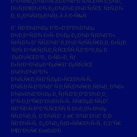
Ð²Ð¾ÑÐ¿Ð¾Ð»ÑŒÐ·Ð¾Ð²Ð°Ñ‚ÑŒÑÑ Ð¸Ð¼Ð¸,
Ð½ÑƒÐ¶Ð½Ð¾ Ð¿Ð¾Ð½Ð¸Ð¼Ð°Ñ‚ÑŒ, Ñ‡Ñ‚Ð¾
Ð¸ Ð¿Ð¾Ñ‡ÐµÐ¼Ñƒ…Â Â Ð•Ñ‰Ñ‘
Ð˜ ÑÐ°Ð¼Ð¾Ðµ Ð³Ð»Ð°Ð²Ð½Ð¾Ðµ,
Ð½Ð¸ÐºÑ‚Ð¾ Ð±Ñ‹ Ð½Ðµ Ð¿Ð¾Ð´ÑƒÐ¼Ð°Ð»,
Ñ‡Ñ‚Ð¾ Ð² ÑÑ‚Ð¾Ð¹ Ð¸Ð½Ð´ÑƒÑÑ‚Ñ€Ð¸Ð¸ Ð±ÑƒÐ
´ÑƒÑ‚ ÐºÑ€ÑƒÑ‚Ð¸Ñ‚ÑŒÑÑ Ñ‚Ð°ÐºÐ¸Ðµ Ð
´ÐµÐ½ÑŒÐ³Ð¸. Ð•ÑÐ»Ð¸ Ñƒ
Ð±ÑƒÐºÐ¼ÐµÐºÐµÑ€Ð° ÐµÑÑ‚ÑŒ
Ð¼Ð½Ð¾Ð³Ð¾
Ð¾Ñ‚Ñ€Ð¸Ñ†Ð°Ñ‚ÐµÐ»ÑŒÐ½Ñ‹Ñ…
Ð¾Ñ‚Ð·Ñ‹Ð²Ð¾Ð² Ñ Ð¸ÑÑ‚Ð¾Ñ€Ð¸ÑÐ¼Ð¸ Ð¾Ð±
Ð¾Ð±Ð¼Ð°Ð½Ðµ Ð¸ ÑƒÑ‚Ð°Ð¸Ð²Ð°Ð½Ð¸Ð¸
Ð²Ñ‹Ð¸Ð³Ñ€Ð°Ð½Ð½Ñ‹Ñ… ÑÑ€ÐµÐ´ÑÑ‚Ð²,
ÑÐ²ÑÐ·Ñ‹Ð²Ð°Ñ‚ÑŒÑÑ Ñ Ð½Ð¸Ð¼ Ð½Ðµ
ÑÑ‚Ð¾Ð¸Ñ‚. Ð”Ð¾Ñ‚Ð° 2 â€” Ð¾Ð´Ð½Ð° Ð¸Ð·
ÑÐ°Ð¼Ñ‹Ñ… Ð¿Ð¾Ð¿ÑƒÐ»ÑÑ€Ð½Ñ‹Ñ… Ð¸Ð³Ñ€
Ð¶Ð°Ð½Ñ€ ÐœÐžÐ’Ð.