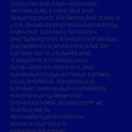
´Ð¾Ð¿Ð¾Ð»Ð½Ð¸Ñ‚ÐµÐ»ÑŒÐ½Ð¾Ð¹
Ñ€Ð¾ÑÐ¿Ð¸ÑÐ¸ Ð·Ð°Ð²Ð¸ÑÐ¸Ñ‚ Ð¾Ñ‚
Ñ€ÐµÐ¹Ñ‚Ð¸Ð½Ð³Ð° Ñ‚ÑƒÑ€Ð½Ð¸Ñ€Ð°. Ð’ Ð¢Ð˜Ð
2 Ð¸Ñ… Ð½ÐµÐ¼Ð½Ð¾Ð³Ð¾ Ð¼ÐµÐ½ÑŒÑˆÐµ,
Ð½Ð¾ Ð½Ð° Ñ„Ð¾Ñ€Ñƒ, Ñ‚Ð¾Ñ‚Ð°Ð»,
Ð¾Ð²ÐµÑ€Ñ‚Ð°Ð¹Ð¼, Ñ‚Ð¾Ñ‡Ð½Ñ‹Ð¹ ÑÑ‡ÐµÑ‚
Ð¼Ð¾Ð¶Ð½Ð¾ Ð¿Ð¾ÑÑ‚Ð°Ð²Ð¸Ñ‚ÑŒ. ÐÐ°
Ð¸Ð³Ñ€Ñ‹ Ð¢Ð˜Ð 3 Ð¿ÐµÑ€Ð¸Ð¾Ð
´Ð¸Ñ‡ÐµÑÐºÐ¸ Ð´Ð¾ÑÑ‚ÑƒÐ¿Ð½Ñ‹
Ñ‚Ð¾Ð»ÑŒÐºÐ¾ ÑÑ‚Ð°Ð²ÐºÐ¸ Ð½Ð°
Ð¿Ð¾Ð±ÐµÐ´Ð¸Ñ‚ÐµÐ»Ñ Ð²ÑÐµÐ¹ Ð¸Ð³Ñ€Ñ‹
Ð¸Ð»Ð¸ ÐºÐ°Ñ€Ñ‚Ñ‹, Ñ‚Ð¾Ñ‚Ð°Ð»Ñ‹ Ð¸
Ñ„Ð¾Ñ€Ð°. ÐžÑÐ¾Ð±ÐµÐ½Ð½Ð¾ÑÑ‚ÑŒ
Ð±ÑƒÐºÐ¼ÐµÐºÐµÑ€ÑÐºÐ¾Ð¹
ÐºÐ¾Ð½Ñ‚Ð¾Ñ€Ñ‹ 1Ñ…Ð¡Ñ‚Ð°Ð²ÐºÐ° â€“
Ð½Ð°Ð»Ð¸Ñ‡Ð¸Ðµ
ÑÐ¾Ð±ÑÑ‚Ð²ÐµÐ½Ð½Ð¾Ð³Ð¾
ÐºÐ¾Ð»Ð»ÐµÐºÑ‚Ð¸Ð²Ð°
Ð°Ð½Ð°Ð»Ð¸Ñ‚Ð¸ÐºÐ¾Ð².