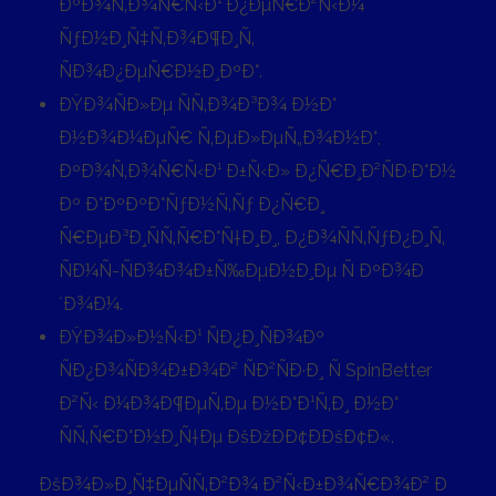
ÐºÐ¾Ñ‚Ð¾Ñ€Ñ‹Ð¹ Ð¿ÐµÑ€Ð²Ñ‹Ð¼
ÑƒÐ½Ð¸Ñ‡Ñ‚Ð¾Ð¶Ð¸Ñ‚
ÑÐ¾Ð¿ÐµÑ€Ð½Ð¸ÐºÐ°.
ÐŸÐ¾ÑÐ»Ðµ ÑÑ‚Ð¾Ð³Ð¾ Ð½Ð°
Ð½Ð¾Ð¼ÐµÑ€ Ñ‚ÐµÐ»ÐµÑ„Ð¾Ð½Ð°,
ÐºÐ¾Ñ‚Ð¾Ñ€Ñ‹Ð¹ Ð±Ñ‹Ð» Ð¿Ñ€Ð¸Ð²ÑÐ·Ð°Ð½
Ðº Ð°ÐºÐºÐ°ÑƒÐ½Ñ‚Ñƒ Ð¿Ñ€Ð¸
Ñ€ÐµÐ³Ð¸ÑÑ‚Ñ€Ð°Ñ†Ð¸Ð¸, Ð¿Ð¾ÑÑ‚ÑƒÐ¿Ð¸Ñ‚
ÑÐ¼Ñ-ÑÐ¾Ð¾Ð±Ñ‰ÐµÐ½Ð¸Ðµ Ñ ÐºÐ¾Ð
´Ð¾Ð¼.
ÐŸÐ¾Ð»Ð½Ñ‹Ð¹ ÑÐ¿Ð¸ÑÐ¾Ðº
ÑÐ¿Ð¾ÑÐ¾Ð±Ð¾Ð² ÑÐ²ÑÐ·Ð¸ Ñ SpinBetter
Ð²Ñ‹ Ð¼Ð¾Ð¶ÐµÑ‚Ðµ Ð½Ð°Ð¹Ñ‚Ð¸ Ð½Ð°
ÑÑ‚Ñ€Ð°Ð½Ð¸Ñ†Ðµ ÐšÐžÐÐ¢ÐÐšÐ¢Ð«.
ÐšÐ¾Ð»Ð¸Ñ‡ÐµÑÑ‚Ð²Ð¾ Ð²Ñ‹Ð±Ð¾Ñ€Ð¾Ð² Ð