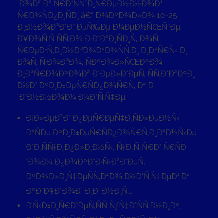
´Ð¾Ð² Ð² Ñ€Ð°ÑÑˆÐ¸Ñ€ÐµÐ½Ð½Ð¾Ð¹
Ñ€Ð¾ÑÐ¿Ð¸ÑÐ¸ â€“ Ð¾ÐºÐ¾Ð»Ð¾ 10-25,
Ð¸Ð½Ð¾Ð³Ð´Ð° ÐµÑ‰Ðµ Ð¼ÐµÐ½ÑŒÑˆÐµ.
Ð¥Ð¾Ñ‚Ñ ÑÑ‚Ð¾ Ð·Ð°Ð²Ð¸ÑÐ¸Ñ‚ Ð¾Ñ‚
Ñ€ÐµÐ¹Ñ‚Ð¸Ð½Ð³Ð¾Ð²Ð¾ÑÑ‚Ð¸ Ð¸Ð³Ñ€Ñ‹ Ð¸
Ð¾Ñ‚ Ñ‚Ð¾Ð³Ð¾, ÑÐºÐ¾Ð»ÑŒÐºÐ¾
Ð¸Ð³Ñ€Ð¾ÐºÐ¾Ð² Ð´ÐµÐ»Ð°ÐµÑ‚ ÑÑ‚Ð°Ð²ÐºÐ¸
Ð½Ð° ÐºÐ¸Ð±ÐµÑ€ÑÐ¿Ð¾Ñ€Ñ‚ Ð² Ð
´Ð°Ð½Ð½Ð¾Ð¼ Ð¼Ð°Ñ‚Ñ‡Ðµ.
Ð¡Ð»ÐµÐ²Ð° Ð¿ÐµÑ€ÐµÑ‡Ð¸ÑÐ»ÐµÐ½Ñ‹
Ð²ÑÐµ ÐºÐ¸Ð±ÐµÑ€ÑÐ¿Ð¾Ñ€Ñ‚Ð¸Ð²Ð½Ñ‹Ðµ
Ð´Ð¸ÑÑ†Ð¸Ð¿Ð»Ð¸Ð½Ñ‹, Ñ†Ð¸Ñ„Ñ€Ð° Ñ€ÑÐ
´Ð¾Ð¼ Ð¿Ð¾ÐºÐ°Ð·Ñ‹Ð²Ð°ÐµÑ‚
ÐºÐ¾Ð»Ð¸Ñ‡ÐµÑÑ‚Ð²Ð¾ Ð¼Ð°Ñ‚Ñ‡ÐµÐ¹ Ð²
ÐºÐ°Ð¶Ð´Ð¾Ð¹ Ð¸Ð· Ð½Ð¸Ñ….
Ð’Ñ‹Ð±Ð¸Ñ€Ð°ÐµÑ‚ÑÑ ÑƒÑ‡Ð°ÑÑ‚Ð½Ð¸Ðº,