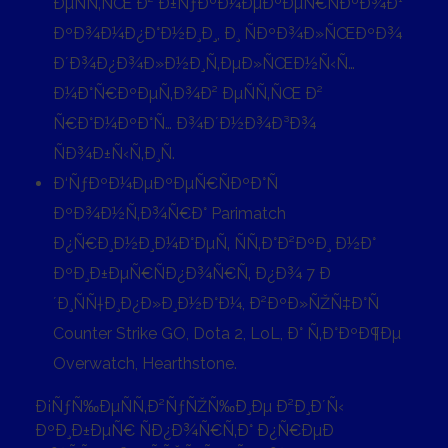
ÐµÑÑ‚ÑŒ Ð² Ð±ÑƒÐºÐ¼ÐµÐºÐµÑ€ÑÐºÐ¾Ð¹
ÐºÐ¾Ð¼Ð¿Ð°Ð½Ð¸Ð¸, Ð¸ ÑÐºÐ¾Ð»ÑŒÐºÐ¾
Ð´Ð¾Ð¿Ð¾Ð»Ð½Ð¸Ñ‚ÐµÐ»ÑŒÐ½Ñ‹Ñ…
Ð¼Ð°Ñ€ÐºÐµÑ‚Ð¾Ð² ÐµÑÑ‚ÑŒ Ð²
Ñ€Ð°Ð¼ÐºÐ°Ñ… Ð¾Ð´Ð½Ð¾Ð³Ð¾
ÑÐ¾Ð±Ñ‹Ñ‚Ð¸Ñ.
Ð‘ÑƒÐºÐ¼ÐµÐºÐµÑ€ÑÐºÐ°Ñ
ÐºÐ¾Ð½Ñ‚Ð¾Ñ€Ð° Parimatch
Ð¿Ñ€Ð¸Ð½Ð¸Ð¼Ð°ÐµÑ‚ ÑÑ‚Ð°Ð²ÐºÐ¸ Ð½Ð°
ÐºÐ¸Ð±ÐµÑ€ÑÐ¿Ð¾Ñ€Ñ‚ Ð¿Ð¾ 7 Ð
´Ð¸ÑÑ†Ð¸Ð¿Ð»Ð¸Ð½Ð°Ð¼, Ð²ÐºÐ»ÑŽÑ‡Ð°Ñ
Counter Strike GO, Dota 2, LoL, Ð° Ñ‚Ð°ÐºÐ¶Ðµ
Overwatch, Hearthstone.
Ð¡ÑƒÑ‰ÐµÑÑ‚Ð²ÑƒÑŽÑ‰Ð¸Ðµ Ð²Ð¸Ð´Ñ‹
ÐºÐ¸Ð±ÐµÑ€ ÑÐ¿Ð¾Ñ€Ñ‚Ð° Ð¿Ñ€ÐµÐ