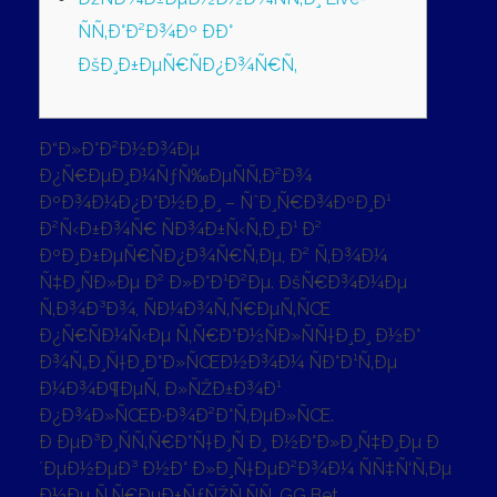
ÑÑ‚Ð°Ð²Ð¾Ðº ÐÐ°
ÐšÐ¸Ð±ÐµÑ€ÑÐ¿Ð¾Ñ€Ñ‚
Ð“Ð»Ð°Ð²Ð½Ð¾Ðµ
Ð¿Ñ€ÐµÐ¸Ð¼ÑƒÑ‰ÐµÑÑ‚Ð²Ð¾
ÐºÐ¾Ð¼Ð¿Ð°Ð½Ð¸Ð¸ – ÑˆÐ¸Ñ€Ð¾ÐºÐ¸Ð¹
Ð²Ñ‹Ð±Ð¾Ñ€ ÑÐ¾Ð±Ñ‹Ñ‚Ð¸Ð¹ Ð²
ÐºÐ¸Ð±ÐµÑ€ÑÐ¿Ð¾Ñ€Ñ‚Ðµ, Ð² Ñ‚Ð¾Ð¼
Ñ‡Ð¸ÑÐ»Ðµ Ð² Ð»Ð°Ð¹Ð²Ðµ. ÐšÑ€Ð¾Ð¼Ðµ
Ñ‚Ð¾Ð³Ð¾, ÑÐ¼Ð¾Ñ‚Ñ€ÐµÑ‚ÑŒ
Ð¿Ñ€ÑÐ¼Ñ‹Ðµ Ñ‚Ñ€Ð°Ð½ÑÐ»ÑÑ†Ð¸Ð¸ Ð½Ð°
Ð¾Ñ„Ð¸Ñ†Ð¸Ð°Ð»ÑŒÐ½Ð¾Ð¼ ÑÐ°Ð¹Ñ‚Ðµ
Ð¼Ð¾Ð¶ÐµÑ‚ Ð»ÑŽÐ±Ð¾Ð¹
Ð¿Ð¾Ð»ÑŒÐ·Ð¾Ð²Ð°Ñ‚ÐµÐ»ÑŒ.
Ð ÐµÐ³Ð¸ÑÑ‚Ñ€Ð°Ñ†Ð¸Ñ Ð¸ Ð½Ð°Ð»Ð¸Ñ‡Ð¸Ðµ Ð
´ÐµÐ½ÐµÐ³ Ð½Ð° Ð»Ð¸Ñ†ÐµÐ²Ð¾Ð¼ ÑÑ‡Ñ‘Ñ‚Ðµ
Ð½Ðµ Ñ‚Ñ€ÐµÐ±ÑƒÑŽÑ‚ÑÑ. GG.Bet